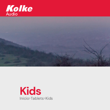
Audio
Audio
Accesorios
Auriculares
Conectividad
Gaming
Seguridad
Perifericos
Televisores
Tabletas
Kids
Inicio
Tablets
Kids