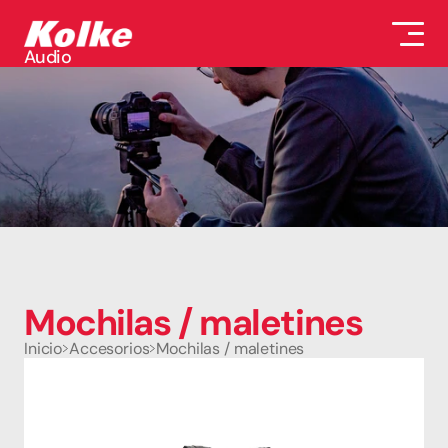
Audio
Audio
Accesorios
Auriculares
Conectividad
Gaming
Seguridad
Perifericos
Televisores
Tabletas
Mochilas / maletines 
Inicio
Accesorios
Mochilas / maletines