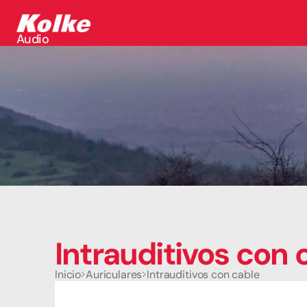
Audio
Audio
Accesorios
Auriculares
Conectividad
Gaming
Seguridad
Perifericos
Televisores
Tabletas
Intrauditivos con 
Inicio
Auriculares
Intrauditivos con cable