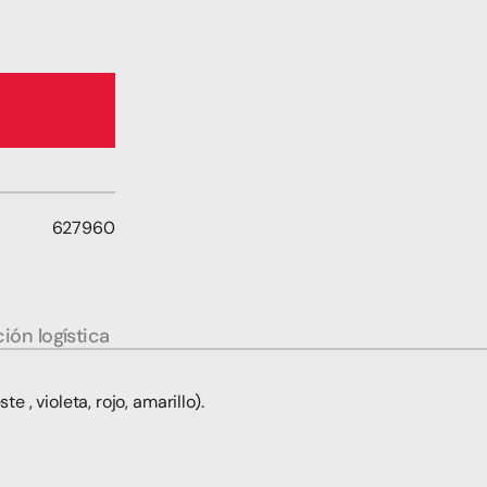
627960
ión logística
e , violeta, rojo, amarillo).