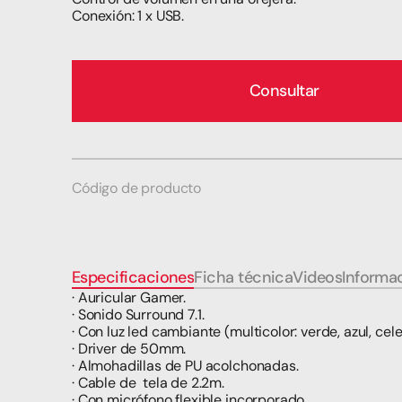
Conexión: 1 x USB.
Consultar
Código de producto
Especificaciones
Ficha técnica
Videos
Informac
· Auricular Gamer.
· Sonido Surround 7.1.
· Con luz led cambiante (multicolor: verde, azul, celest
· Driver de 50mm.
· Almohadillas de PU acolchonadas.
· Cable de  tela de 2.2m.
· Con micrófono flexible incorporado.