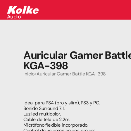
Audio
Audio
Accesorios
Auriculares
Conectividad
Gaming
Auricular Gamer Battle
Seguridad
Perifericos
KGA-398
Televisores
Tabletas
Inicio
Auricular Gamer Battle KGA-398
Ideal para PS4 (pro y slim), PS3 y PC.
Sonido Surround 7.1.
Luz led multicolor.
Cable de tela de 2.2m.
Micrófono flexible incorporado.
Control de volumen en una orejera.