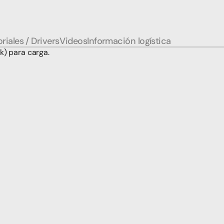
riales / Drivers
Videos
Información logística
) para carga.