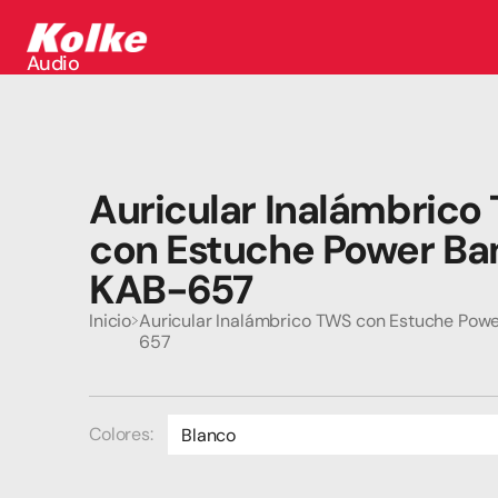
Audio
Audio
Accesorios
Auriculares
Conectividad
Gaming
Auricular Inalámbrico
Seguridad
Perifericos
con Estuche Power Ban
Televisores
Tabletas
KAB-657
Inicio
Auricular Inalámbrico TWS con Estuche Pow
657
Colores:
Blanco
Negro