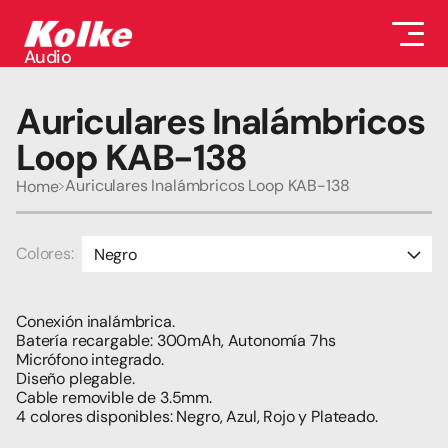
Audio
Audio
Accesorios
Auriculares Inalámbricos 
Auriculares
Conectividad
Loop KAB-138
Gaming
Seguridad
Auriculares Inalámbricos Loop KAB-138
Home
Perifericos
Televisores
Tabletas
Colores:
Negro
Azul
Conexión inalámbrica.
Rojo
Batería recargable: 300mAh, Autonomía 7hs
Micrófono integrado.
Plateado
Diseño plegable.
Cable removible de 3.5mm.
4 colores disponibles: Negro, Azul, Rojo y Plateado. 