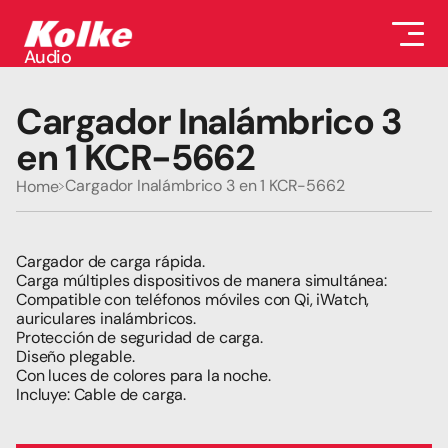
Audio
Audio
Accesorios
Cargador Inalámbrico 3 
Auriculares
Conectividad
en 1 KCR-5662
Gaming
Seguridad
Cargador Inalámbrico 3 en 1 KCR-5662
Home
Perifericos
Televisores
Tabletas
Cargador de carga rápida.
Carga múltiples dispositivos de manera simultánea: 
Compatible con teléfonos móviles con Qi, iWatch, 
auriculares inalámbricos.
Protección de seguridad de carga.
Diseño plegable.
Con luces de colores para la noche.
Incluye: Cable de carga.