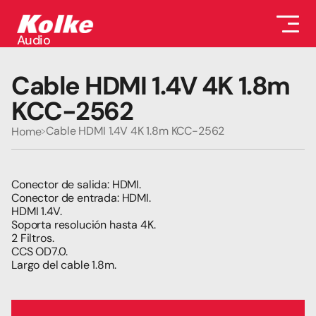
Audio
Audio
Accesorios
Cable HDMI 1.4V 4K 1.8m 
Auriculares
Conectividad
KCC-2562
Gaming
Seguridad
Cable HDMI 1.4V 4K 1.8m KCC-2562
Home
Perifericos
Televisores
Tabletas
Conector de salida: HDMI.
Conector de entrada: HDMI.
HDMI 1.4V.
Soporta resolución hasta 4K.
2 Filtros.
CCS OD7.0.
Largo del cable 1.8m.