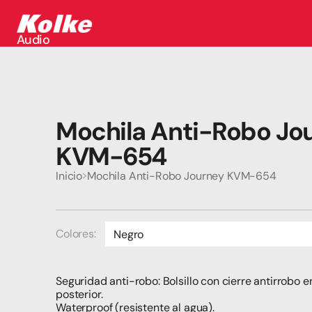
Audio
Audio
Accesorios
Auriculares
Conectividad
Gaming
Mochila Anti-Robo Jou
Seguridad
Perifericos
KVM-654
Televisores
Tabletas
Inicio
Mochila Anti-Robo Journey KVM-654
Colores:
Negro
Verde agua
Seguridad anti-robo: Bolsillo con cierre antirrobo en
Celeste
posterior.
Waterproof (resistente al agua).
Rosa