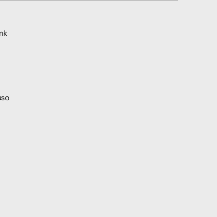
nk 
so 