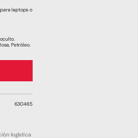
para laptops o 
oculto.
osa, Petróleo.
630465
ión logística