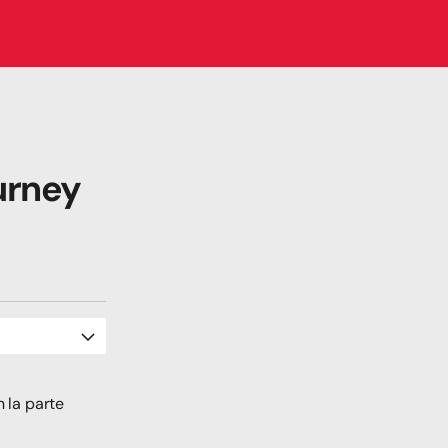
rney 
 la parte 