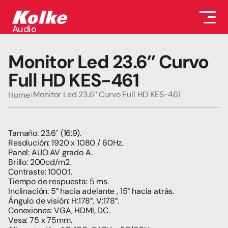
Audio
Audio
Accesorios
Monitor Led 23.6’’ Curvo 
Auriculares
Conectividad
Full HD KES-461
Gaming
Seguridad
Monitor Led 23.6’’ Curvo Full HD KES-461
Home
Perifericos
Televisores
Tabletas
Tamaño: 23.6" (16:9).
Resolución: 1920 x 1080 / 60Hz.
Panel: AUO AV grado A.
Brillo: 200cd/m2.
Contraste: 1000:1.
Tiempo de respuesta: 5 ms.
Inclinación: 5° hacia adelante , 15° hacia atrás.
Ángulo de visión: H:178°, V:178°.
Conexiones: VGA, HDMI, DC.
Vesa: 75 x 75mm.