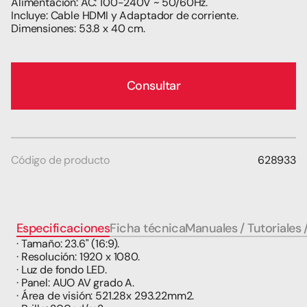
Alimentación: AC: 100-240V ~ 50/60Hz.
Incluye: Cable HDMI y Adaptador de corriente.
Dimensiones: 53.8 x 40 cm.
Consultar
Código de producto
628933
Especificaciones
Ficha técnica
Manuales / Tutoriales 
· Tamaño: 23.6" (16:9).
· Resolución: 1920 x 1080.
· Luz de fondo LED.
· Panel: AUO AV grado A.
· Área de visión: 521.28x 293.22mm2.