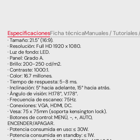
Especificaciones
Ficha técnica
Manuales / Tutoriales 
· Tamaño: 21.5" (16:9).
· Resolución: Full HD 1920 x 1080.
· Luz de fondo: LED.
· Panel: Grado A.
· Brillo: 200-250 cd/m2.
· Contraste: 1000:1.
· Color: 16.7 millones.
· Tiempo de respuesta: 5-8 ms.
· Inclinación: 5° hacia adelante, 15° hacia atrás.
· Ángulo de visión: H:178°, V:178°.
· Frecuencia de escaneo: 75Hz.
· Conexiones: VGA, HDMI, DC.
· Vesa: 75 x 75mm (soporta kensington lock).
· Botones de control: MENÚ, -, +, AUTO, 
ENCENDER/APAGAR.
· Potencia consumida en uso: ≤ 30W.
· Potencia consumida en standby: ≤ 1W.