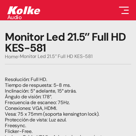
Audio
Audio
Accesorios
Monitor Led 21.5’’ Full HD 
Auriculares
Conectividad
KES-581
Gaming
Seguridad
Monitor Led 21.5’’ Full HD KES-581
Home
Perifericos
Televisores
Tabletas
Resolución: Full HD.
Tiempo de respuesta: 5-8 ms.
Inclinación: 5° adelante, 15° atrás.
Ángulo de visión: 178°.
Frecuencia de escaneo: 75Hz.
Conexiones: VGA, HDMI.
Vesa: 75 x 75mm (soporta kensington lock).
Protección de vista: Luz azul.
Freesync.
Flicker-Free.