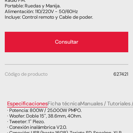
Radio FM.
Portable: Ruedas y Manija. 
Alimentación: 110/220V - 50/60Hz
Incluye: Control remoto y Cable de poder.
Consultar
Código de producto
627421
Especificaciones
Ficha técnica
Manuales / Tutoriales 
· Potencia: 800W / 25.000W PMPO. 
· Woofer: Doble 15'', 38.6mm, 4Ohm.
· Tweeter: 1'' Piezo.
· Conexión inalámbrica V2.0.
· Conexión: USB (hasta 16GB), Tarjeta SD, Speakon, XLR 