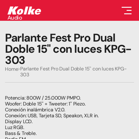
Audio
Audio
Accesorios
Parlante Fest Pro Dual 
Auriculares
Conectividad
Doble 15'' con luces KPG-
Gaming
303
Seguridad
Perifericos
Parlante Fest Pro Dual Doble 15'' con luces KPG-
Home
Televisores
303
Tabletas
Potencia: 800W / 25.000W PMPO. 
Woofer: Doble 15'' + Tweeter: 1'' Piezo.
Conexión inalámbrica V2.0.
Conexión: USB, Tarjeta SD, Speakon, XLR in.
Display LCD.
Luz RGB.
Bass & Treble.