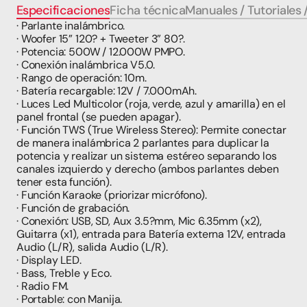
Especificaciones
Ficha técnica
Manuales / Tutoriales 
· Parlante inalámbrico.
· Woofer 15” 120? + Tweeter 3” 80?.
· Potencia: 500W / 12.000W PMPO.
· Conexión inalámbrica V5.0.
· Rango de operación: 10m.
· Batería recargable: 12V / 7.000mAh.
· Luces Led Multicolor (roja, verde, azul y amarilla) en el 
panel frontal (se pueden apagar).
· Función TWS (True Wireless Stereo): Permite conectar 
de manera inalámbrica 2 parlantes para duplicar la 
potencia y realizar un sistema estéreo separando los 
canales izquierdo y derecho (ambos parlantes deben 
tener esta función).
· Función Karaoke (priorizar micrófono).
· Función de grabación.
· Conexión: USB, SD, Aux 3.5?mm, Mic 6.35mm (x2), 
Guitarra (x1), entrada para Batería externa 12V, entrada 
Audio (L/R), salida Audio (L/R).
· Display LED.
· Bass, Treble y Eco.
· Radio FM.
· Portable: con Manija.