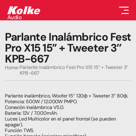
Audio
Audio
Accesorios
Parlante Inalámbrico Fest 
Auriculares
Conectividad
Pro X15 15’’ + Tweeter 3’’   
Gaming
KPB-667
Seguridad
Perifericos
Parlante Inalámbrico Fest Pro X15 15’’ + Tweeter 3’’   
Home
Televisores
KPB-667
Tabletas
Parlante inalámbrico, Woofer 15” 120ф + Tweeter 3” 80ф.
Potencia: 500W / 12.000W PMPO.
Conexión inalámbrica V5.0.
Batería: 12V / 7.000mAh.
Luces Led Multicolor en el panel frontal (se pueden 
apagar).
Función TWS.