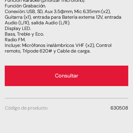
Función Karaoke (priorizar micrófono).
Función Grabación.
Conexión: USB, SD, Aux 3.5фmm, Mic 6.35mm (x2), 
Guitarra (x1), entrada para Batería externa 12V, entrada 
Audio (L/R), salida Audio (L/R).
Display LED.
Bass, Treble y Eco.
Radio FM.
Incluye: Micrófonos inalámbricos VHF (x2), Control 
remoto, Trípode 620# y Cable de carga. 
Consultar
Código de producto
630508