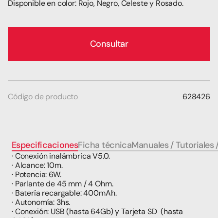
Disponible en color: Rojo, Negro, Celeste y Rosado.
Consultar
Código de producto
628426
Especificaciones
Ficha técnica
Manuales / Tutoriales 
· Conexión inalámbrica V5.0.
· Alcance: 10m.
· Potencia: 6W.
· Parlante de 45 mm / 4 Ohm.
· Batería recargable: 400mAh.
· Autonomía: 3hs.
· Conexión: USB (hasta 64Gb) y Tarjeta SD  (hasta 