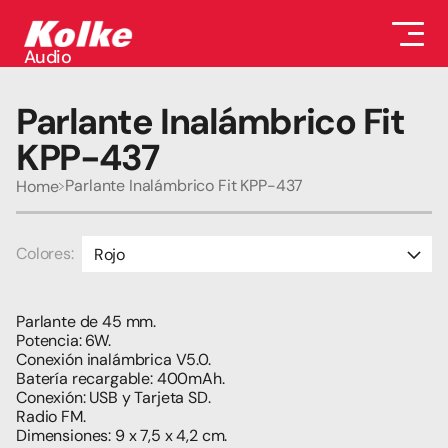
Audio
Audio
Accesorios
Parlante Inalámbrico Fit 
Auriculares
Conectividad
KPP-437
Gaming
Seguridad
Parlante Inalámbrico Fit KPP-437
Home
Perifericos
Televisores
Tabletas
Colores:
Rojo
Negro
Parlante de 45 mm.
Azul
Potencia: 6W.
Conexión inalámbrica V5.0.
Rosa
Batería recargable: 400mAh.
Conexión: USB y Tarjeta SD.
Radio FM.
Dimensiones: 9 x 7,5 x 4,2 cm.