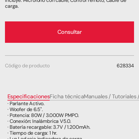
Incluye: Micrófono con cable, Control remoto, Cable de 
carga.
Consultar
Código de producto
628334
Especificaciones
Ficha técnica
Manuales / Tutoriales 
· Parlante Activo.
· Woofer de 6.5''.
· Potencia: 80W / 3.000W PMPO.
· Conexión: Inalámbrica V5.0.
· Batería recargable: 3.7V / 1.200mAh.
· Tiempo de carga: 1 hr.
· Luz Led roja indicadora de carga.