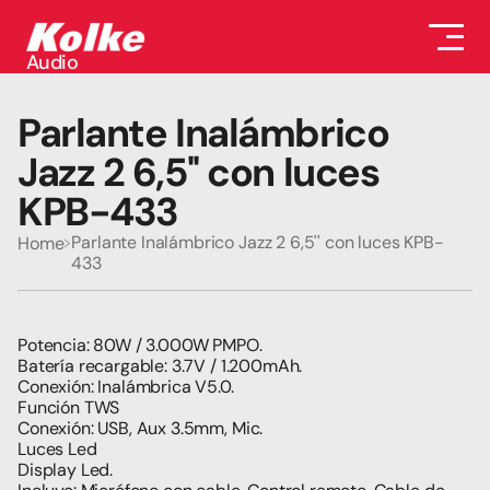
Audio
Audio
Accesorios
Parlante Inalámbrico 
Auriculares
Conectividad
Jazz 2 6,5'' con luces 
Gaming
KPB-433
Seguridad
Perifericos
Parlante Inalámbrico Jazz 2 6,5'' con luces KPB-
Home
Televisores
433
Tabletas
Potencia: 80W / 3.000W PMPO.
Batería recargable: 3.7V / 1.200mAh.
Conexión: Inalámbrica V5.0.
Función TWS
Conexión: USB, Aux 3.5mm, Mic.
Luces Led
Display Led. 