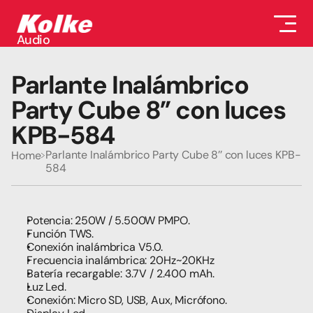
Audio
Audio
Accesorios
Parlante Inalámbrico 
Auriculares
Conectividad
Party Cube 8’’ con luces 
Gaming
KPB-584
Seguridad
Perifericos
Parlante Inalámbrico Party Cube 8’’ con luces KPB-
Home
Televisores
584
Tabletas
Potencia: 250W / 5.500W PMPO.
Función TWS.
Conexión inalámbrica V5.0. 
Frecuencia inalámbrica: 20Hz~20KHz
Batería recargable: 3.7V / 2.400 mAh.
Luz Led.
Conexión: Micro SD, USB, Aux, Micrófono.