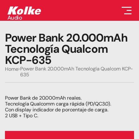
Audio
Audio
Accesorios
Power Bank 20.000mAh 
Auriculares
Conectividad
Tecnología Qualcom 
Gaming
KCP-635
Seguridad
Perifericos
Power Bank 20.000mAh Tecnología Qualcom KCP-
Home
Televisores
635
Tabletas
Power Bank de 20.000mAh reales.
Tecnología Qualcomm carga rápida (PD/QC3.0).
Con display indicador de porcentaje de carga.
2 USB + Tipo C.