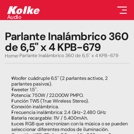
Audio
Audio
Accesorios
Parlante Inalámbrico 360 
Auriculares
Conectividad
de 6,5'' x 4 KPB-679
Gaming
Seguridad
Parlante Inalámbrico 360 de 6,5'' x 4 KPB-679
Home
Perifericos
Televisores
Tabletas
Woofer cuádruple 6.5'' (2 parlantes activos, 2 
parlantes pasivos).
Tweeter 1.5''.
Potencia: 750W / 22.000W PMPO.
Función TWS (True Wireless Stereo).
Conexión inalámbrica.
Frecuencia inalámbrica: 2.4 GHz-2.480 GHz
Batería recargable: 11V / 5.400mAh.
Luces RGB que sincronizan con la música o se pueden 
seleccionar diferentes modos de iluminación.