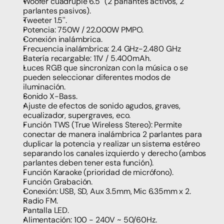
Woofer cuádruple 6.5'' (2 parlantes activos, 2 
parlantes pasivos).
Tweeter 1.5''.
Potencia: 750W / 22.000W PMPO.
Conexión inalámbrica.
Frecuencia inalámbrica: 2.4 GHz-2.480 GHz
Batería recargable: 11V / 5.400mAh.
Luces RGB que sincronizan con la música o se 
pueden seleccionar diferentes modos de 
iluminación.
Sonido X-Bass.
Ajuste de efectos de sonido agudos, graves, 
ecualizador, supergraves, eco.
Función TWS (True Wireless Stereo): Permite 
conectar de manera inalámbrica 2 parlantes para 
duplicar la potencia y realizar un sistema estéreo 
separando los canales izquierdo y derecho (ambos 
parlantes deben tener esta función).
Función Karaoke (prioridad de micrófono).
Función Grabación.
Conexión: USB, SD, Aux 3.5mm, Mic 6.35mm x 2.
Radio FM.
Pantalla LED.
Alimentación: 100 - 240V ~ 50/60Hz.