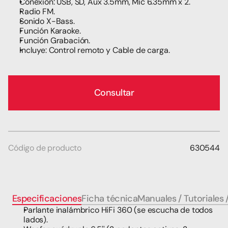
Conexión: USB, SD, Aux 3.5mm, Mic 6.35mm x 2.
Radio FM.
Sonido X-Bass.
Función Karaoke.
Función Grabación.
Incluye: Control remoto y Cable de carga.
Consultar
Código de producto
630544
Especificaciones
Ficha técnica
Manuales / Tutoriales 
Parlante inalámbrico HiFi 360 (se escucha de todos 
lados).