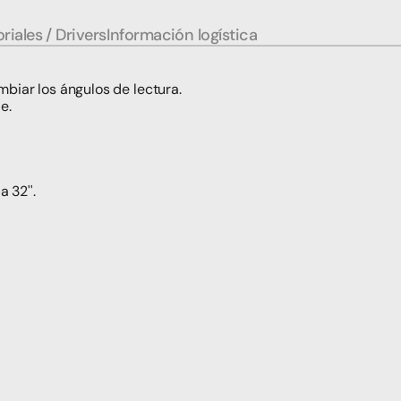
riales / Drivers
Información logística
ambiar los ángulos de lectura.
e.
 32''.