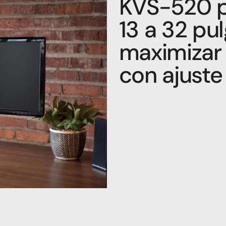
KVS-520 p
13 a 32 pul
maximizar 
con ajuste