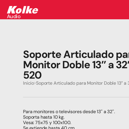
Audio
Audio
Accesorios
Auriculares
Conectividad
Gaming
Soporte Articulado par
Seguridad
Perifericos
Monitor Doble 13’’ a 32
Televisores
Tabletas
520
Inicio
Soporte Articulado para Monitor Doble 13’’ a
Para monitores o televisores desde 13'' a 32''.
Soporta hasta 10 kg.
Vesa: 75x75 y 100x100.
Se extiende hasta 40 cm.