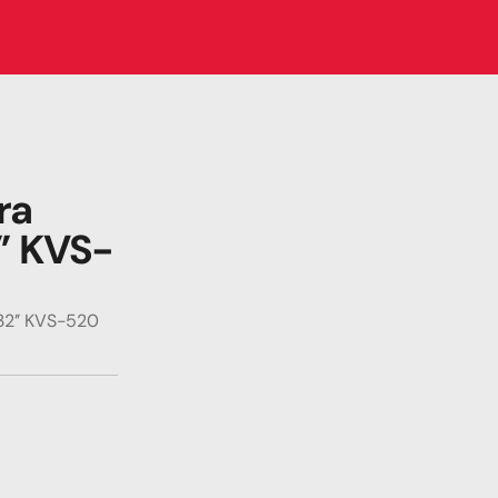
a 
’’ KVS-
 32’’ KVS-520