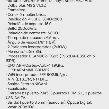
YouTube, Amazon Prime, Disney+, Star+, HBO Max.
· Dolby plus MS12 V1.3.2.
· Frameless.
· Conexión inalámbrica.
· Resolución: 4K UHD 3840x2160.
· Relación de aspecto: 16:9.
· Brillo: 250cd/m2.
· Relación de contraste: 5000:1.
· Tiempo de respuesta: 6.5m/s.
· Ángulo de visión: 178º (H/V).
· 2 Parlantes incorporados (2×10W).
· Memoria: 1.5G + 8G.
· Procesador: EL.AM962-FG95 (T962D4-B35E chip 
ISDB).
· CPU: ARM Cortex-A55x4 1.9GHz.
· GPU: ARM Mali-G31 MP2.
· WiFi incorporado IEEE 802.11b/g/n.
· ATV (BTSC/M/N) / DTC.
· Sonido Estéreo NICAM.
· Ecualizador.
· Entradas: 1 puerto RJ45, 3 puertos HDMI 2.0, 2 puertos 
USB, AV, TV.
· Salida: 1 puerto 3,5mm (auricular), Óptica Digital.
· Vesa: 200x200.