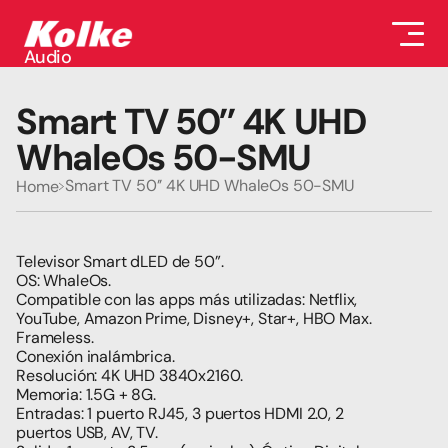
Audio
Audio
Accesorios
Smart TV 50’’ 4K UHD 
Auriculares
Conectividad
WhaleOs 50-SMU
Gaming
Seguridad
Smart TV 50’’ 4K UHD WhaleOs 50-SMU
Home
Perifericos
Televisores
Tabletas
Televisor Smart dLED de 50”.
OS: WhaleOs.
Compatible con las apps más utilizadas: Netflix, 
YouTube, Amazon Prime, Disney+, Star+, HBO Max.
Frameless.
Conexión inalámbrica.
Resolución: 4K UHD 3840x2160. 
Memoria: 1.5G + 8G.
Entradas: 1 puerto RJ45, 3 puertos HDMI 2.0, 2 
puertos USB, AV, TV.