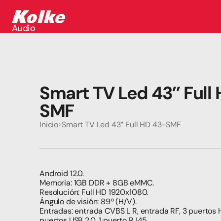
Audio
Audio
Accesorios
Auriculares
Conectividad
Gaming
Smart TV Led 43’’ Full
Seguridad
Perifericos
SMF
Televisores
Tabletas
Inicio
Smart TV Led 43’’ Full HD 43-SMF
Android 12.0.
Memoria: 1GB DDR + 8GB eMMC.
Resolución: Full HD 1920x1080.
Ángulo de visión: 89º (H/V).
Entradas: entrada CVBS L R, entrada RF, 3 puertos HD
puertos USB 2.0, 1 puerto RJ45.