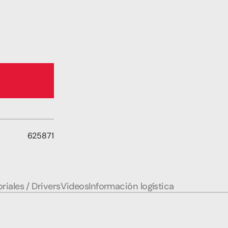
625871
riales / Drivers
Videos
Información logística