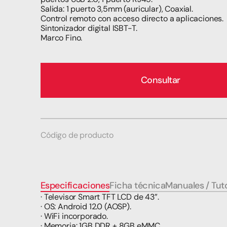
Salida: 1 puerto 3,5mm (auricular), Coaxial.
Control remoto con acceso directo a aplicaciones.
Sintonizador digital ISBT-T.
Marco Fino.
Consultar
Código de producto
Especificaciones
Ficha técnica
Manuales / Tuto
· Televisor Smart TFT LCD de 43”.
· OS: Android 12.0 (AOSP).
· WiFi incorporado.
· Memoria: 1GB DDR + 8GB eMMC.