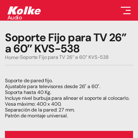
Audio
Audio
Accesorios
Soporte Fijo para TV 26’’ 
Auriculares
Conectividad
a 60’’ KVS-538
Gaming
Seguridad
Soporte Fijo para TV 26’’ a 60’’ KVS-538
Home
Perifericos
Televisores
Tabletas
Soporte de pared fijo.
Ajustable para televisores desde 26" a 60".
Soporta hasta 40 Kg.
Incluye nivel burbuja para alinear el soporte al colocarlo.
Vesa máximo: 400 x 400.
Separación de la pared: 27 mm.
Patrón de montaje universal.