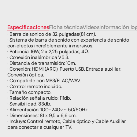
Especificaciones
Ficha técnica
Videos
Información log
· Barra de sonido de 32 pulgadas(81 cm).
· Sistema de barra de sonido con experiencia de sonido 
con efectos increíblemente inmersivos.
· Potencia: 16W, 2 x 2,25 pulgadas, 4Ω.
· Conexión inalámbrica V5.3.
· Distancia de transmisión: 10m.
· Conexión: HDMI (ARC), Puerto USB, Entrada auxiliar, 
Conexión óptica.
· Compatible con MP3/FLAC/WAV.
· Control remoto incluido.
· Tamaño compacto.
· Relación señal a ruido: 111db.
· Sensibilidad: 83db.
· Alimentación: 100-240v ~ 50/60Hz.
· Dimensiones: 81 x 9,5 x 6,6 cm.
· Incluye: Control remoto, Cable óptico y Cable Auxiliar 
para conectar a cualquier TV.