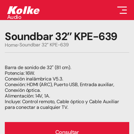
Audio
Audio
Accesorios
Soundbar 32’’ KPE-639
Auriculares
Conectividad
Soundbar 32’’ KPE-639
Home
Gaming
Seguridad
Perifericos
Televisores
Barra de sonido de 32'' (81 cm).
Potencia: 16W.
Tabletas
Conexión inalámbrica V5.3.
Conexión: HDMI (ARC), Puerto USB, Entrada auxiliar, 
Conexión óptica.
Alimentación: 14V, 1A.
Incluye: Control remoto, Cable óptico y Cable Auxiliar 
para conectar a cualquier TV.
Consultar