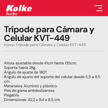
Audio
Audio
Accesorios
Trípode para Cámara y 
Auriculares
Conectividad
Celular KVT-449
Gaming
Seguridad
Trípode para Cámara y Celular KVT-449
Home
Perifericos
Televisores
Tabletas
Altura ajustable desde 41cm hasta 135cm.
Soporta hasta 2Kg.
Ángulo de ajuste de 180º.
Ángulo de ajuste del soporte del celular desde 5,5 a 8,5 
cm.
Materiales: Aluminio y plástico.
Pies de goma antideslizantes.
Plegable.
Dimensiones: 42,2 x 9,4 x 8,5 cm.