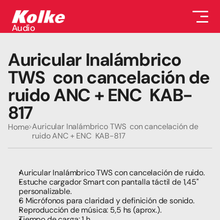
Audio
Audio
Accesorios
Auricular Inalámbrico 
Auriculares
Conectividad
TWS  con cancelación de 
Gaming
ruido ANC + ENC  KAB-
Seguridad
Perifericos
817
Televisores
Tabletas
Auricular Inalámbrico TWS  con cancelación de 
Home
ruido ANC + ENC  KAB-817
Auricular Inalámbrico TWS con cancelación de ruido. 
Estuche cargador Smart con pantalla táctil de 1,45" 
personalizable.
6 Micrófonos para claridad y definición de sonido.
Reproducción de música: 5,5 hs (aprox.).
Tiempo de carga: 1 h.