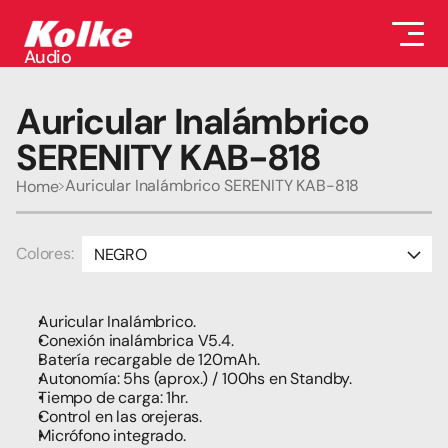
Audio
Audio
Accesorios
Auricular Inalámbrico 
Auriculares
Conectividad
SERENITY KAB-818
Gaming
Seguridad
Auricular Inalámbrico SERENITY KAB-818
Home
Perifericos
Televisores
Tabletas
Colores:
NEGRO
CELESTE 
Auricular Inalámbrico.
VERDE
Conexión inalámbrica V5.4.
Batería recargable de 120mAh.
Autonomía: 5hs (aprox.) / 100hs en Standby.
Tiempo de carga: 1hr.
Control en las orejeras.
Micrófono integrado.