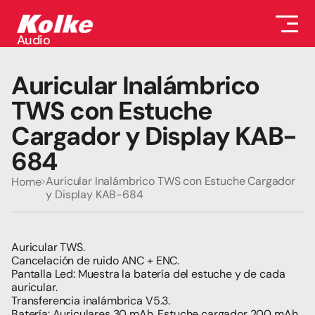
Audio
Audio
Accesorios
Auricular Inalámbrico 
Auriculares
Conectividad
TWS con Estuche 
Gaming
Cargador y Display KAB-
Seguridad
Perifericos
684
Televisores
Tabletas
Auricular Inalámbrico TWS con Estuche Cargador 
Home
y Display KAB-684
Auricular TWS.
Cancelación de ruido ANC + ENC.
Pantalla Led: Muestra la batería del estuche y de cada 
auricular.
Transferencia inalámbrica V5.3.
Batería: Auriculares 30 mAh, Estuche cargador 200 mAh.