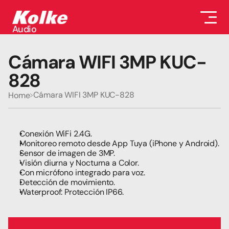
Audio
Audio
Accesorios
Cámara WIFI 3MP KUC-
Auriculares
Conectividad
828
Gaming
Seguridad
Cámara WIFI 3MP KUC-828
Home
Perifericos
Televisores
Tabletas
Conexión WiFi 2.4G.
Monitoreo remoto desde App Tuya (iPhone y Android). 
Sensor de imagen de 3MP.
Visión diurna y Nocturna a Color.
Con micrófono integrado para voz.
Detección de movimiento.
Waterproof: Protección IP66.