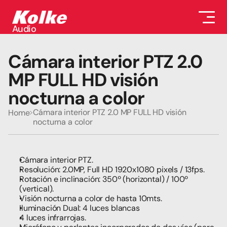
Audio
Audio
Accesorios
Cámara interior PTZ 2.0 
Auriculares
Conectividad
MP FULL HD visión 
Gaming
nocturna a color
Seguridad
Perifericos
Cámara interior PTZ 2.0 MP FULL HD visión 
Home
Televisores
nocturna a color
Tabletas
Cámara interior PTZ.
Resolución: 2.0MP, Full HD 1920x1080 pixels / 13fps.
Rotación e inclinación: 350º (horizontal) / 100º 
(vertical).
Visión nocturna a color de hasta 10mts.
Iluminación Dual: 4 luces blancas
4 luces infrarrojas.