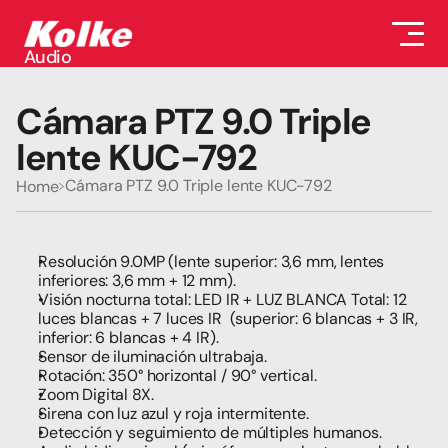
Audio
Audio
Accesorios
Cámara PTZ 9.0 Triple 
Auriculares
Conectividad
lente KUC-792
Gaming
Seguridad
Cámara PTZ 9.0 Triple lente KUC-792
Home
Perifericos
Televisores
Tabletas
Resolución 9.0MP (lente superior: 3,6 mm, lentes 
inferiores: 3,6 mm + 12 mm).
Visión nocturna total: LED IR + LUZ BLANCA Total: 12 
luces blancas + 7 luces IR  (superior: 6 blancas + 3 IR, 
inferior: 6 blancas + 4 IR).
Sensor de iluminación ultrabaja.
Rotación: 350° horizontal / 90° vertical.
Zoom Digital 8X.
Sirena con luz azul y roja intermitente.
Detección y seguimiento de múltiples humanos.