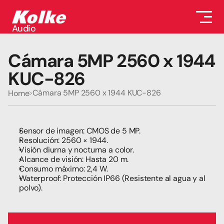
Audio
Audio
Accesorios
Cámara 5MP 2560 x 1944 
Auriculares
Conectividad
KUC-826
Gaming
Seguridad
Cámara 5MP 2560 x 1944 KUC-826
Home
Perifericos
Televisores
Tabletas
Sensor de imagen: CMOS de 5 MP.
Resolución: 2560 × 1944.
Visión diurna y nocturna a color.
Alcance de visión: Hasta 20 m.
Consumo máximo: 2,4 W.
Waterproof: Protección IP66 (Resistente al agua y al 
polvo).