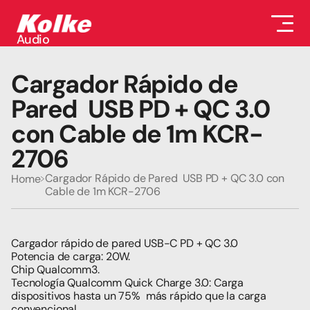
Audio
Audio
Accesorios
Cargador Rápido de 
Auriculares
Conectividad
Pared  USB PD + QC 3.0 
Gaming
con Cable de 1m KCR-
Seguridad
Perifericos
2706
Televisores
Tabletas
Cargador Rápido de Pared  USB PD + QC 3.0 con 
Home
Cable de 1m KCR-2706
Cargador rápido de pared USB-C PD + QC 3.0
Potencia de carga: 20W.
Chip Qualcomm3.
Tecnología Qualcomm Quick Charge 3.0: Carga 
dispositivos hasta un 75%  más rápido que la carga 
convencional.