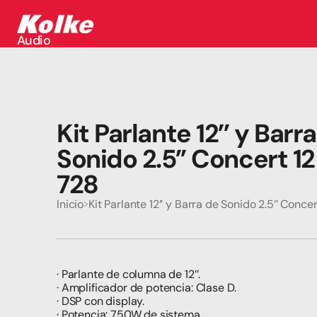
Audio
Audio
Accesorios
Auriculares
Conectividad
Gaming
Kit Parlante 12’’ y Barra
Seguridad
Perifericos
Sonido 2.5’’ Concert 1
Televisores
Tabletas
728
Inicio
Kit Parlante 12’’ y Barra de Sonido 2.5’’ Conce
· Parlante de columna de 12’’.
· Amplificador de potencia: Clase D.
· DSP con display.
· Potencia: 750W de sistema.