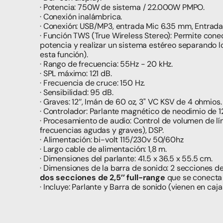
· Potencia: 750W de sistema / 22.000W PMPO.
· Conexión inalámbrica.
· Conexión: USB/MP3, entrada Mic 6.35 mm, Entradas
· Función TWS (True Wireless Stereo): Permite cone
potencia y realizar un sistema estéreo separando l
esta función).
· Rango de frecuencia: 55Hz - 20 kHz.
· SPL máximo: 121 dB.
· Frecuencia de cruce: 150 Hz.
· Sensibilidad: 95 dB.
· Graves: 12’’, Imán de 60 oz, 3" VC KSV de 4 ohmios.
· Controlador: Parlante magnético de neodimio de 12’
· Procesamiento de audio: Control de volumen de lín
frecuencias agudas y graves), DSP.
· Alimentación: bi-volt 115/230v 50/60hz
· Largo cable de alimentación: 1,8 m.
· Dimensiones del parlante: 41.5 x 36.5 x 55.5 cm.
dos secciones de 2,5’’ full-range
 que se conecta
· Incluye: Parlante y Barra de sonido (vienen en caj