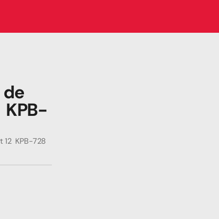
 de 
2  KPB-
rt 12  KPB-728