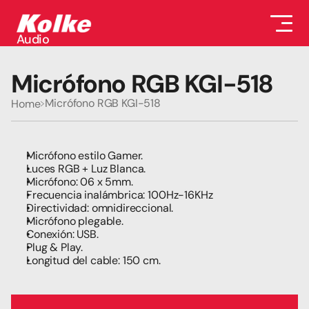
Audio
Audio
Accesorios
Micrófono RGB KGI-518
Auriculares
Conectividad
Micrófono RGB KGI-518
Home
Gaming
Seguridad
Perifericos
Televisores
Micrófono estilo Gamer.
Tabletas
Luces RGB + Luz Blanca. 
Micrófono: 06 x 5mm.
Frecuencia inalámbrica: 100Hz-16KHz
Directividad: omnidireccional. 
Micrófono plegable.
Conexión: USB.
Plug & Play.
Longitud del cable: 150 cm. 