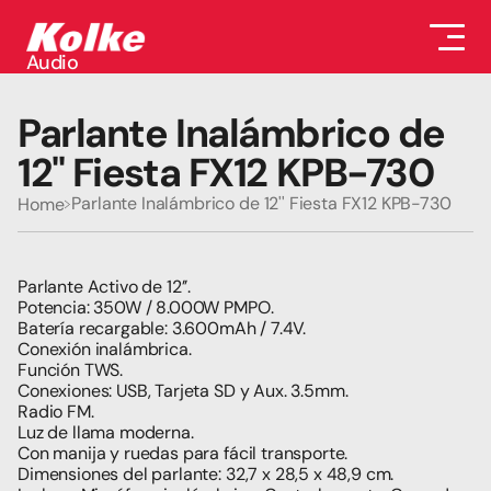
Audio
Audio
Accesorios
Parlante Inalámbrico de 
Auriculares
Conectividad
12'' Fiesta FX12 KPB-730
Gaming
Seguridad
Parlante Inalámbrico de 12'' Fiesta FX12 KPB-730
Home
Perifericos
Televisores
Tabletas
Parlante Activo de 12’’.
Potencia: 350W / 8.000W PMPO.
Batería recargable: 3.600mAh / 7.4V.
Conexión inalámbrica.
Función TWS.
Conexiones: USB, Tarjeta SD y Aux. 3.5mm.
Radio FM.
Luz de llama moderna.
Con manija y ruedas para fácil transporte.
Dimensiones del parlante: 32,7 x 28,5 x 48,9 cm.