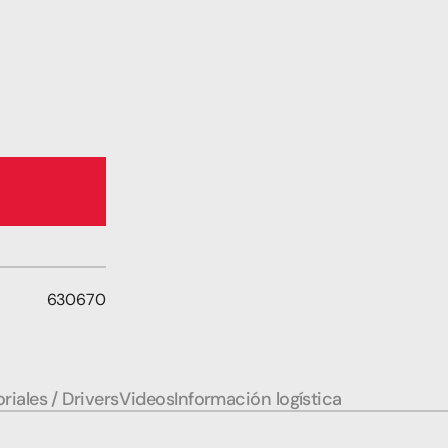
630670
riales / Drivers
Videos
Información logística