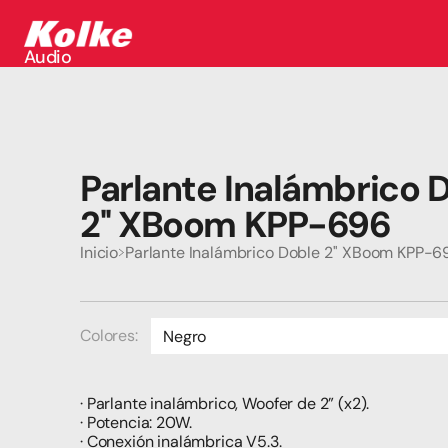
Audio
Audio
Accesorios
Auriculares
Conectividad
Gaming
Parlante Inalámbrico D
Seguridad
Perifericos
2'' XBoom KPP-696
Televisores
Tabletas
Inicio
Parlante Inalámbrico Doble 2'' XBoom KPP-6
Colores:
Negro
Rojo
· Parlante inalámbrico, Woofer de 2” (x2).
· Potencia: 20W.
· Conexión inalámbrica V5.3.