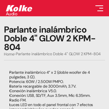
Audio
Audio
Accesorios
Parlante inalámbrico 
Auriculares
Conectividad
Doble 4" GLOW 2 KPM-
Gaming
804
Seguridad
Perifericos
Parlante inalámbrico Doble 4" GLOW 2 KPM-804
Home
Televisores
Tabletas
Parlante inalámbrico 4” x 2 (doble woofer de 4 
pulgadas, 3 Ω).
Potencia: 60W / 2.500W PMPO.
Batería recargable de 3000mAh, 3.7V.
Conexión inalámbrica V5.0.
Conexión: USB, SD/TF, Aux 3.5mm, Mic 6.35mm.
Radio FM.
Luces LED en todo el panel frontal con 7 efectos 