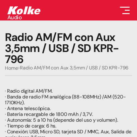
Audio
Audio
Accesorios
Radio AM/FM con Aux 
Auriculares
Conectividad
3,5mm / USB / SD KPR-
Gaming
796
Seguridad
Perifericos
Radio AM/FM con Aux 3,5mm / USB / SD KPR-796
Home
Televisores
Tabletas
· Radio digital AM/FM.
· Banda de radio FM analógica (88-108MHz) /AM (520-
1710KHz).
· Antena telescópica.
· Batería recargable de 1800 mAh / 3,7V.
· Autonomía: 5 a 10 hs (depende del uso y volumen).
· Tiempo de carga: 6 hs.
· Conexión: USB, Micro SD, tarjeta SD / MMC, Aux, Salida de 