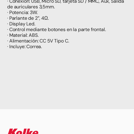
· Conexión: USB, Micro SD, tarjeta SD / MMC, Aux, Salida 
de auriculares 3,5mm.
· Potencia: 3W.
· Parlante de 2”, 4Ω.
· Display Led.
· Control mediante botones en la parte frontal.
· Material: ABS.
· Alimentación: CC 5V Tipo C.
· Incluye: Correa.