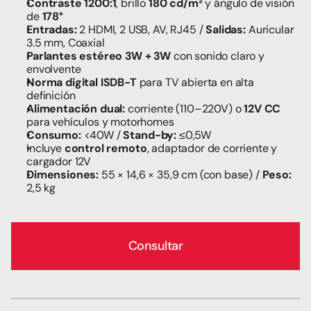
Contraste 1200:1
, brillo 
180 cd/m²
 y ángulo de visión 
de 
178°
Entradas:
 2 HDMI, 2 USB, AV, RJ45 / 
Salidas:
 Auricular 
3.5 mm, Coaxial
Parlantes estéreo 3W + 3W
 con sonido claro y 
envolvente
Norma digital ISDB-T
 para TV abierta en alta 
definición
Alimentación dual:
 corriente (110–220V) o 
12V CC
para vehículos y motorhomes
Consumo:
 <40W / 
Stand-by:
 ≤0,5W
Incluye 
control remoto
, adaptador de corriente y 
cargador 12V
Dimensiones:
 55 × 14,6 × 35,9 cm (con base) / 
Peso:
2,5 kg
Consultar