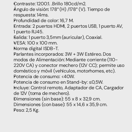
Contraste: 1200:1. .Brillo 180cd/m2. 
Ángulo de visión: 178° (H) /178° (V). Tiempo de 
respuesta: 14ms.  
Profundidad de color: 16,7 M. 
Entrada: 2 puertos HDMI, 2 puertos USB, 1 puerto AV, 
1 puerto RJ45. 
Salida: 1 puerto 3,5mm (auricular), Coaxial. 
VESA: 100 x 100 mm. 
Norma digital ISDB-T. 
Parlantes incorporados: 3W + 3W Estéreo. Dos 
modos de Alimentación: Mediante corriente (110-
220V CA) y conector mechero (12V CC); permite uso 
doméstico y móvil (vehículos, motorhomes, etc). 
Potencia de consumo: <40W. 
Potencia de consumo en Stand-by: ≤0,5W.  
Incluye: Control remoto, Adaptador de CA, Cargador 
de 12V (toma de mechero). 
Dimensiones (sin base): 55 x 8 x 32,9 cm. 
Dimensiones (con base): 55 x 14,6 x 35,9 cm.  
Peso: 2,5 Kg.