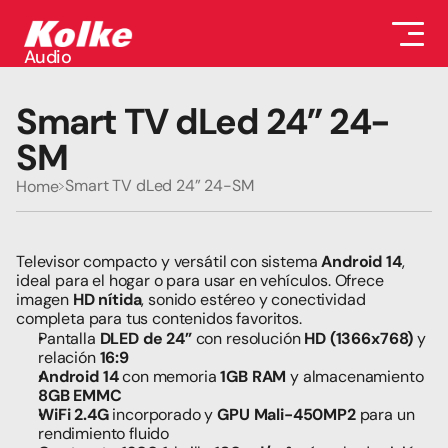
Audio
Audio
Accesorios
Smart TV dLed 24” 24-
Auriculares
Conectividad
SM
Gaming
Seguridad
Smart TV dLed 24” 24-SM
Home
Perifericos
Televisores
Tabletas
Televisor compacto y versátil con sistema 
Android 14
, 
ideal para el hogar o para usar en vehículos. Ofrece 
imagen 
HD nítida
, sonido estéreo y conectividad 
completa para tus contenidos favoritos.
Pantalla 
DLED de 24”
 con resolución 
HD (1366x768)
 y 
relación 
16:9
Android 14
 con memoria 
1GB RAM
 y almacenamiento 
8GB EMMC
WiFi 2.4G
 incorporado y 
GPU Mali-450MP2
 para un 
rendimiento fluido