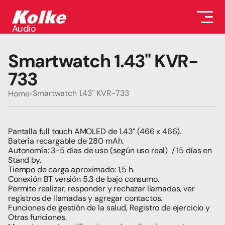
Audio
Audio
Accesorios
Smartwatch 1.43'' KVR-
Auriculares
Conectividad
733
Gaming
Seguridad
Smartwatch 1.43'' KVR-733
Home
Perifericos
Televisores
Tabletas
Pantalla full touch AMOLED de 1.43’’ (466 x 466).
Batería recargable de 280 mAh.
Autonomía: 3-5 días de uso (según uso real)  / 15 días en 
Stand by.
Tiempo de carga aproximado: 1,5 h.
Conexión BT versión 5.3 de bajo consumo.
Permite realizar, responder y rechazar llamadas, ver 
registros de llamadas y agregar contactos.
Funciones de gestión de la salud, Registro de ejercicio y 
Otras funciones.