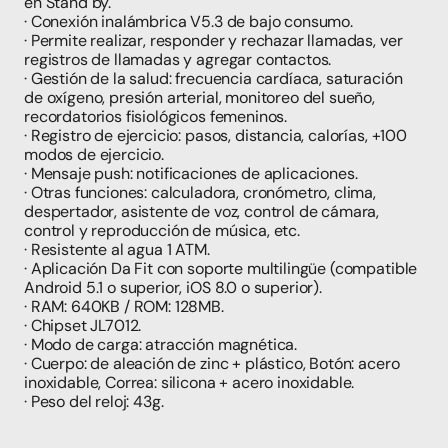
en Stand by.
· Conexión inalámbrica V5.3 de bajo consumo.
· Permite realizar, responder y rechazar llamadas, ver 
registros de llamadas y agregar contactos.
· Gestión de la salud: frecuencia cardíaca, saturación 
de oxígeno, presión arterial, monitoreo del sueño, 
recordatorios fisiológicos femeninos.
· Registro de ejercicio: pasos, distancia, calorías, +100 
modos de ejercicio.
· Mensaje push: notificaciones de aplicaciones.
· Otras funciones: calculadora, cronómetro, clima, 
despertador, asistente de voz, control de cámara, 
control y reproducción de música, etc.
· Resistente al agua 1 ATM.
· Aplicación Da Fit con soporte multilingüe (compatible 
Android 5.1 o superior, iOS 8.0 o superior).
· RAM: 640KB / ROM: 128MB.
· Chipset JL7012.
· Modo de carga: atracción magnética.
· Cuerpo: de aleación de zinc + plástico, Botón: acero 
inoxidable, Correa: silicona + acero inoxidable.
· Peso del reloj: 43g.