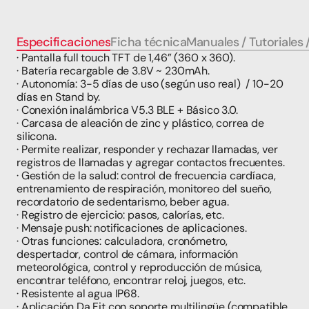
Especificaciones
Ficha técnica
Manuales / Tutoriales 
· Pantalla full touch TFT de 1,46” (360 x 360).
· Batería recargable de 3.8V ~ 230mAh.
· Autonomía: 3-5 días de uso (según uso real)  / 10-20 
días en Stand by.
· Conexión inalámbrica V5.3 BLE + Básico 3.0.
· Carcasa de aleación de zinc y plástico, correa de 
silicona.
· Permite realizar, responder y rechazar llamadas, ver 
registros de llamadas y agregar contactos frecuentes.
· Gestión de la salud: control de frecuencia cardíaca, 
entrenamiento de respiración, monitoreo del sueño, 
recordatorio de sedentarismo, beber agua.
· Registro de ejercicio: pasos, calorías, etc.
· Mensaje push: notificaciones de aplicaciones.
· Otras funciones: calculadora, cronómetro, 
despertador, control de cámara, información 
meteorológica, control y reproducción de música, 
encontrar teléfono, encontrar reloj, juegos, etc.
· Resistente al agua IP68.
· Aplicación Da Fit con soporte multilingüe (compatible 