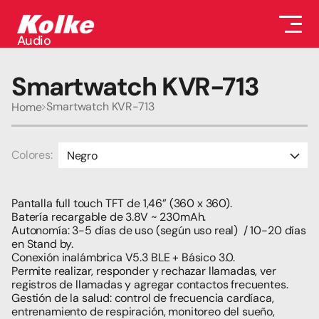
Audio
Audio
Accesorios
Smartwatch KVR-713
Auriculares
Conectividad
Smartwatch KVR-713
Home
Gaming
Seguridad
Perifericos
Colores:
Negro
Televisores
Tabletas
Azul
Pantalla full touch TFT de 1,46” (360 x 360).
Batería recargable de 3.8V ~ 230mAh.
Autonomía: 3-5 días de uso (según uso real)  / 10-20 días 
en Stand by.
Conexión inalámbrica V5.3 BLE + Básico 3.0.
Permite realizar, responder y rechazar llamadas, ver 
registros de llamadas y agregar contactos frecuentes.
Gestión de la salud: control de frecuencia cardíaca, 
entrenamiento de respiración, monitoreo del sueño, 