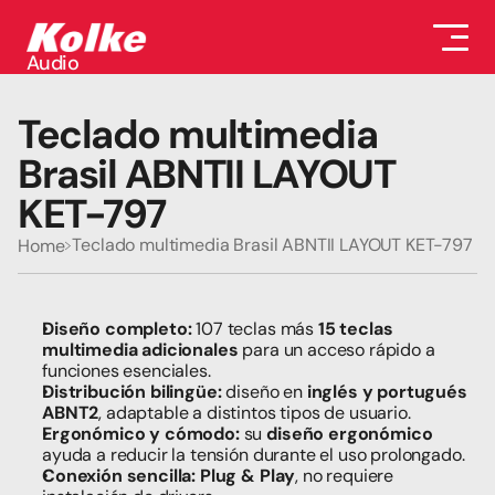
Audio
Audio
Accesorios
Teclado multimedia 
Auriculares
Conectividad
Brasil ABNTII LAYOUT 
Gaming
KET-797
Seguridad
Perifericos
Teclado multimedia Brasil ABNTII LAYOUT KET-797
Home
Televisores
Tabletas
Diseño completo:
 107 teclas más 
15 teclas 
multimedia adicionales
 para un acceso rápido a 
funciones esenciales.
Distribución bilingüe:
 diseño en 
inglés y portugués 
ABNT2
, adaptable a distintos tipos de usuario.
Ergonómico y cómodo:
 su 
diseño ergonómico
ayuda a reducir la tensión durante el uso prolongado.
Conexión sencilla:
Plug & Play
, no requiere 