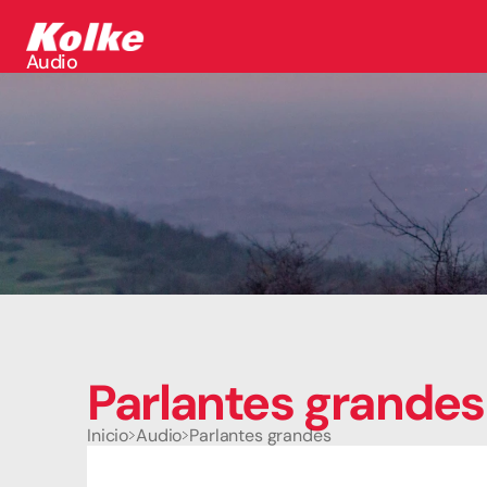
Audio
Audio
Accesorios
Auriculares
Conectividad
Gaming
Seguridad
Perifericos
Televisores
Tabletas
Parlantes grandes
Inicio
Audio
Parlantes grandes